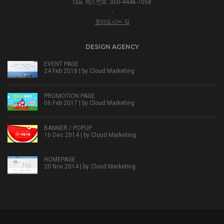
대표 팩스번호: 050-4446-7058
-
찾아오시는 길
DESIGN AGENCY
EVENT PAGE
24 Feb 2018 | by
Cloud Marketing
PROMOTION PAGE
06 Feb 2017 | by
Cloud Marketing
BANNER / POPUP
16 Dec 2014 | by
Cloud Marketing
HOMEPAGE
20 Nov 2014 | by
Cloud Marketing